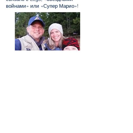
войнами» или «Супер Марио»!
Веб-академия Клакамас
8740 SE Sunnybrook Blvd Suite 350
Клакамас, Орегон 97045
503-659-4664