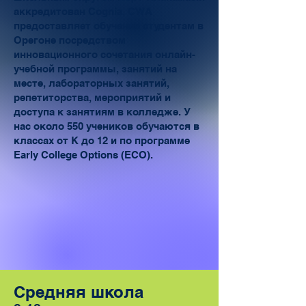
аккредитован Cognia. CWA
предоставляет обучение студентам в
Орегоне посредством
инновационного сочетания онлайн-
учебной программы, занятий на
месте, лабораторных занятий,
репетиторства, мероприятий и
доступа к занятиям в колледже. У
нас около 550 учеников обучаются в
классах от K до 12 и по программе
Early College Options (ECO).
Средняя школа