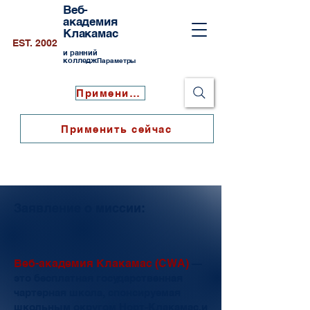
Веб-
академия
Клакамас
EST. 2002
и ранний
колледж
Параметры
Применить сейчас
Применить сейчас
Заявление о миссии:
Веб-академия Клакамас (CWA)
—
это бесплатная государственная
чартерная школа, спонсируемая
школьным округом Норт-Клакамас.
и