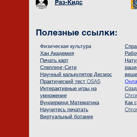
Раз-Кидс
Полезные ссылки:
Физическая культура
Спра
Хан Академия
Рабо
Печать карт
Нату
Спеллинг-Сити
раци
Научный калькулятор Десмос
веще
Практический тест OSAS
Онла
Интерактивные игры на
Созд
умножение
Chro
Вундеркинд Математика
Как 
Научитесь печатать
Chro
Виртуальный ботаник