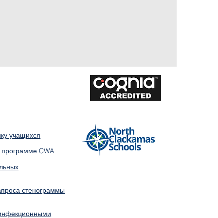
ику учащихся
й программе CWA
ольных
проса стенограммы
 инфекционными