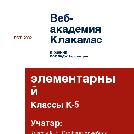
Веб-
академия
Клакамас
EST. 2002
и ранний
колледж
Параметры
элементарны
й
Классы К-5
Учат
эр:
Классы К-1: Стефани Арчибал
д