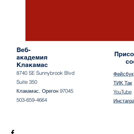
Веб-
Присо
академия
со
Клакамас
8740 SE Sunnybrook Blvd
Фейсбук
Suite 350
ТИК Так
Клакамас, Орегон 97045
YouTube
503-659-4664
Инстагр