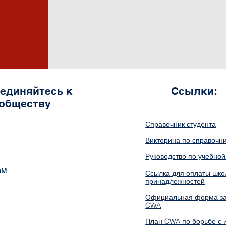
единяйтесь к
Ссылки:
обществу
Справочник студента
Викторина по справочн
Руководство по учебно
ам
Ссылка для оплаты шк
принадлежностей
Официальная форма за
CWA
План CWA по борьбе с