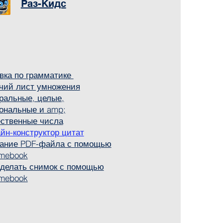
Раз-Кидс
вка по грамматике
чий лист умножения
ральные, целые,
ональные и amp;
ственные числа
йн-конструктор цитат
ание PDF-файла с помощью
mebook
сделать снимок с помощью
mebook