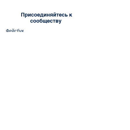
Присоединяйтесь к
сообществу
Фейсбук
ТИК Так
YouTube
Инстаграм
Ссылки:
Справочник студента
Викторина по справочнику учащихся
Руководство по учебной программе CWA
Ссылка для оплаты школьных
принадлежностей
Официальная форма запроса
стенограммы CWA