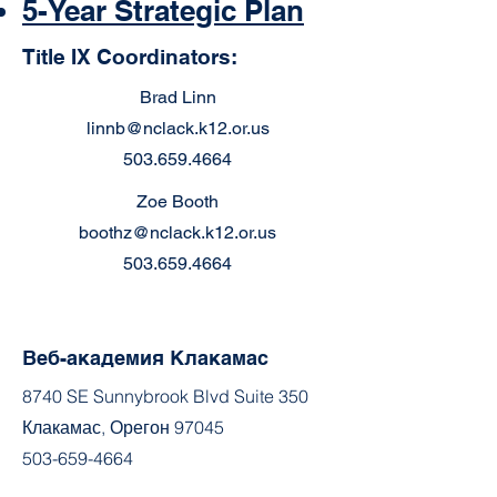
5-Year Strategic Plan
Title IX Coordinators:
Brad Linn
linnb@nclack.k12.or.us
503.659.4664
Zoe Booth
boothz@nclack.k12.or.us
503.659.4664
Веб-академия Клакамас
8740 SE Sunnybrook Blvd Suite 350
Клакамас, Орегон 97045
503-659-4664