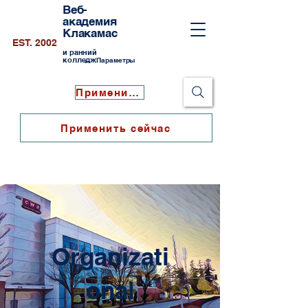
Веб-
академия
Клакамас
EST. 2002
и ранний
колледж
Параметры
Применить сейчас
Применить сейчас
Organizati
onal