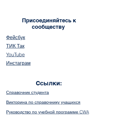
Присоединяйтесь к
сообществу
Фейсбук
ТИК Так
YouTube
Инстаграм
Ссылки:
Справочник студента
Викторина по справочнику учащихся
Руководство по учебной программе CWA
Ссылка для оплаты школьных
принадлежностей
Официальная форма запроса