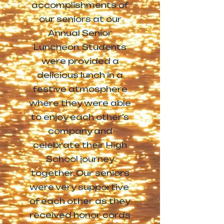
accomplishments of
our seniors at our
Annual Senior
Luncheon. Students
were provided a
delicious lunch in a
festive atmosphere
where they were able
to enjoy each other’s
company and
celebrate their High
School journey
together. Our seniors
were very supportive
of each other as they
received honor cords