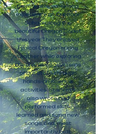
memorable, weeklong
experience at Outdoor
School along the
beautiful Oregon Coast
this year. They enjoyed
typical Oregon spring
weather while exploring
the unique ecosystems
of our state through
hands-on science
activities. Students
also wrote and
performed skits,
learned and sang new
songs, and, most
importantly, built