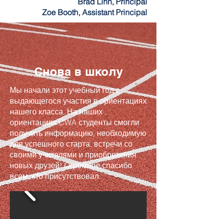
Brad Linn, Principal
Zoe Booth, Assistant Principal
Снова в школу
Мы начали этот учебный год с
выдающегося участия в ориентациях
нашего класса. На наших
ориентациях CWA студенты смогли
получить информацию, необходимую
для успешного старта, встречи со
своими учителями и приобретения
новых друзей! Огромное спасибо
всем, кто присутствовал.