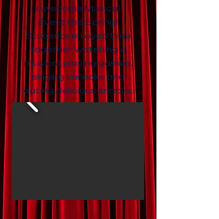
awesome Musical
Event this Spring!
Students enjoyed time
together watching a
musical, playing games,
singing karaoke and
eating delicious snacks.