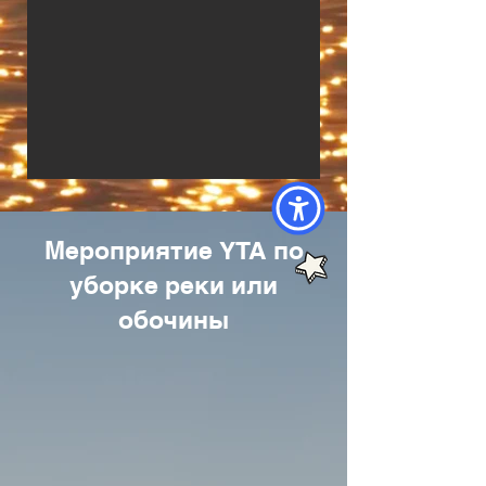
Мероприятие YTA по
уборке реки или
обочины​