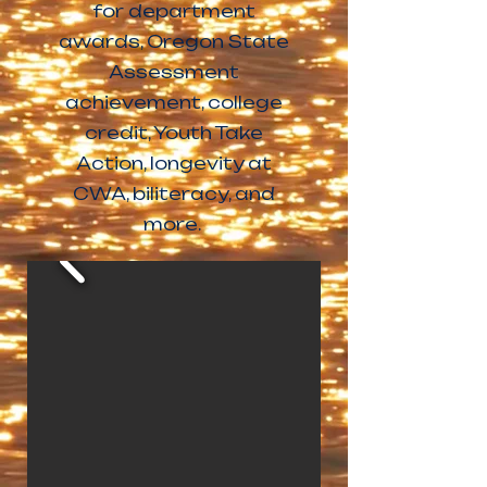
for department
awards, Oregon State
Assessment
achievement, college
credit, Youth Take
Action, longevity at
CWA, biliteracy, and
more.