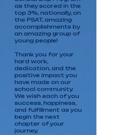
as they scored in the
top 3%, nationally, on
the PSAT, amazing
accomplishments by
an amazing group of
young people!
Thank you for your
hard work,
dedication, and the
positive impact you
have made on our
school community.
We wish each of you
success, happiness,
and fulfillment as you
begin the next
chapter of your
journey.