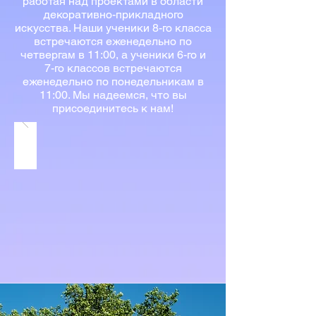
работая над проектами в области
декоративно-прикладного
искусства. Наши ученики 8-го класса
встречаются еженедельно по
четвергам в 11:00, а ученики 6-го и
7-го классов встречаются
еженедельно по понедельникам в
11:00. Мы надеемся, что вы
присоединитесь к нам!