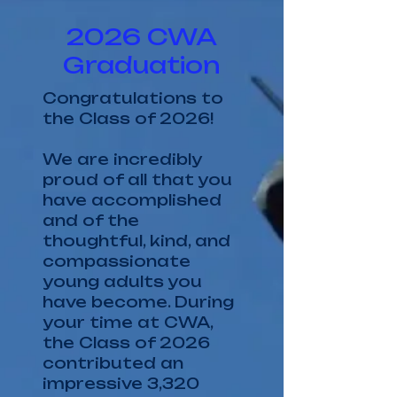
2026 CWA
Graduation
Congratulations to
the Class of 2026!
We are incredibly
proud of all that you
have accomplished
and of the
thoughtful, kind, and
compassionate
young adults you
have become. During
your time at CWA,
the Class of 2026
contributed an
impressive 3,320