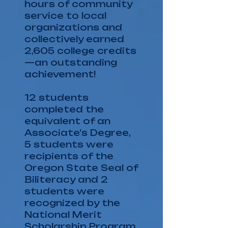
hours of community
service to local
organizations and
collectively earned
2,605 college credits
—an outstanding
achievement!
​12 students
completed the
equivalent of an
Associate's Degree,
5 students were
recipients of the
Oregon State Seal of
Biliteracy and 2
students were
recognized by the
National Merit
Scholarship Program