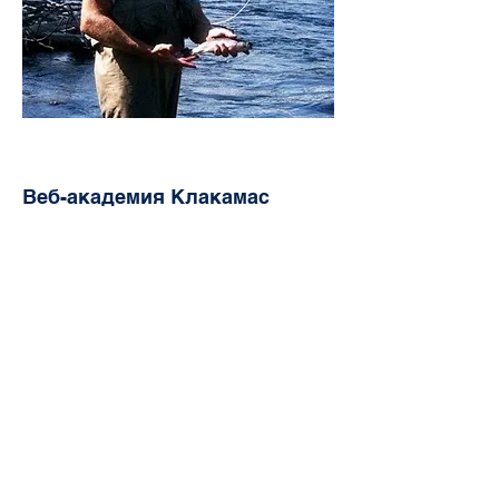
Веб-академия Клакамас
8740 SE Sunnybrook Blvd Suite 350
Клакамас, Орегон 97045
503-659-4664
Присоединяйтесь к
сообществу
Фейсбук
ТИК Так