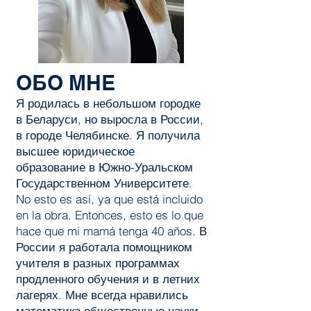
ОБО МНЕ
Я родилась в небольшом городке
в Беларуси, но выросла в России,
в городе Челябинске. Я получила
высшее юридическое
образование в Южно-Уральском
Государственном Университете.
No esto es así, ya que está incluido
en la obra. Entonces, esto es lo que
hace que mi mamá tenga 40 años. В
России я работала помощником
учителя в разных программах
продленного обучения и в летних
лагерях. Мне всегда нравились
математика общественные науки.