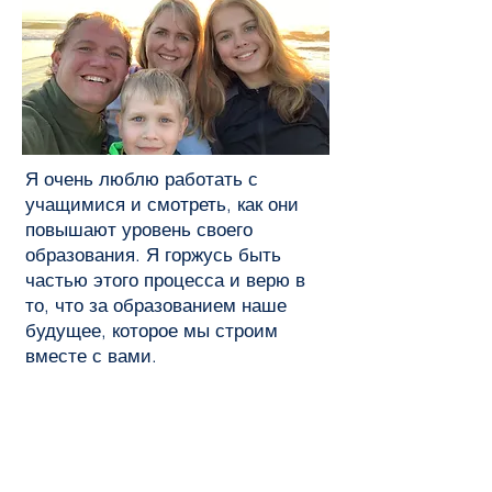
Я очень люблю работать с
учащимися и смотреть, как они
повышают уровень своего
образования. Я горжусь быть
частью этого процесса и верю в
то, что за образованием наше
будущее, которое мы строим
вместе с вами.
За пределами работы мой мир -
это моя маленькая семья. У нас
двое замечательных dетей: дочь
София (ей 11) и сын Егор (ему 9).