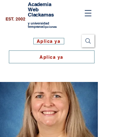
Academia
Web
Clackamas
EST. 2002
y universidad
temprana
Opciones
Aplica ya
Aplica ya