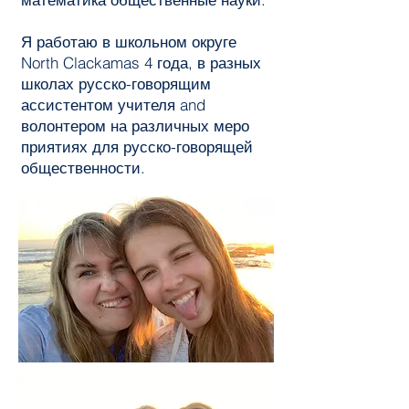
Я работаю в школьном округе
North Clackamas 4 года, в разных
школах русско-говорящим
ассистентом учителя and
волонтером на различных меро
приятиях для русско-говорящей
общественности.