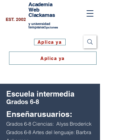
Academia
Web
Clackamas
EST. 2002
y universidad
temprana
Opciones
Aplica ya
Aplica ya
Escuela intermedia
Grados 6-8
Enseñar
usuarios:
Grados 6-8 Ciencias
: Alyss Broderick
Grados 6-8 Artes del lenguaje: Barbra