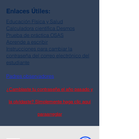
Enlaces Útiles:
Educación Física y Salud
Calculadora científica Desmos
Prueba de práctica OSAS
Aprende a escribir
Instrucciones para cambiar la
contraseña del correo electrónico del
estudiante
Padres observadores
¿Cambiaste tu contraseña el año pasado y
la olvidaste? Simplemente haga clic aquí
para
arreglar