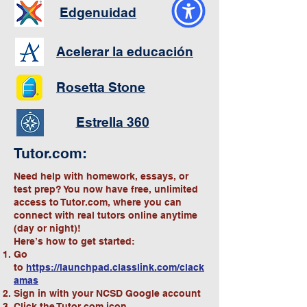
Edgenuidad
Acelerar la educación
Rosetta Stone
Estrella 360
Tutor.com:
Need help with homework, essays, or
test prep? You now have free, unlimited
access to Tutor.com, where you can
connect with real tutors online anytime
(day or night)!
Here’s how to get started:
Go
to
https://launchpad.classlink.com/clack
amas
Sign in with your NCSD Google account
Click the Tutor.com icon