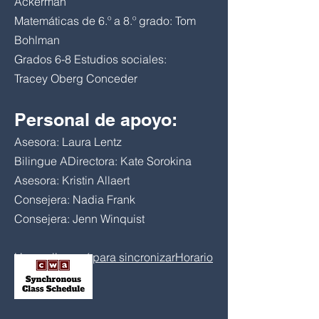
Ackerman
Matemáticas de 6.º a 8.º grado: Tom
Bohlman
Grados 6-8 Estudios sociales:
Tracey
Oberg
Conceder
Personal de apoyo:
Asesora: Laura Lentz
Bilingue A
Directora: Kate Sorokina
Asesora: Kristin Allaert
Consejera: Nadia Frank
Consejera: Jenn Winquist
Haga clic aquí para sincronizar
Horario
de clases.