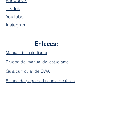
Facebook
Tik Tok
YouTube
Instagram
Enlaces:
Manual del estudiante
Prueba del manual del estudiante
Guía curricular de CWA
Enlace de pago de la cuota de útiles
escolares
Formulario de solicitud de expediente
académico oficial de CWA
Plan de manejo de enfermedades
transmisibles a nivel escolar de la CWA
2023-2024