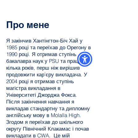
Про мене
Я закінчив Хантінгтон-Біч Хай у
1985 році та переїхав до Орегону в
1990 році. Я отримав ступінь
бакалавра наук у PSU та працював
кілька років, перш ніж вирішив
продовжити кар’єру викладача. У
2004 році я отримав ступінь
магістра викладання в
Університеті Джорджа Фокса.
Після закінчення навчання я
викладав стандартну та дипломну
англійську мову в Molalla High.
Згодом я переїхав до шкільного
округу Північний Клакамас і почав
викладати в CWA. Це мій