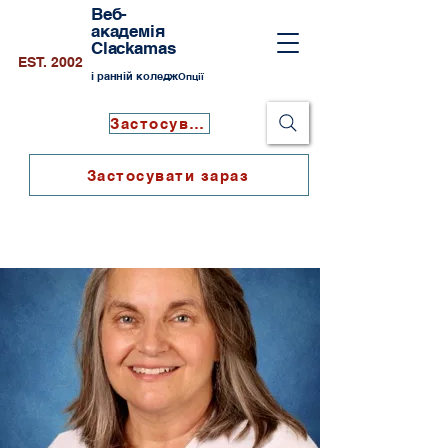
Веб-
академія
Clackamas
EST. 2002
і ранній коледж
Опції
Застосувати зараз
Застосувати зараз