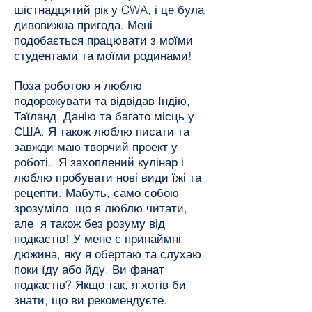
шістнадцятий рік у CWA, і це була
дивовижна пригода. Мені
подобається працювати з моїми
студентами та моїми родинами!
Поза роботою я люблю
подорожувати та відвідав Індію,
Таїланд, Данію та багато місць у
США. Я також люблю писати та
завжди маю творчий проект у
роботі. Я захоплений кулінар і
люблю пробувати нові види їжі та
рецепти. Мабуть, само собою
зрозуміло, що я люблю читати,
але я також без розуму від
подкастів! У мене є принаймні
дюжина, яку я обертаю та слухаю,
поки їду або йду. Ви фанат
подкастів? Якщо так, я хотів би
знати, що ви рекомендуєте.