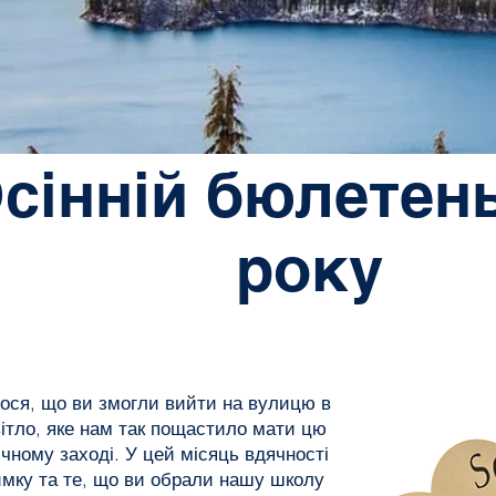
сінній бюлетень
року
ося, що ви змогли вийти на вулицю в
вітло, яке нам так пощастило мати цю
ічному заході. У цей місяць вдячності
имку та те, що ви обрали нашу школу