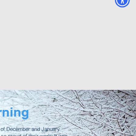
rning
s of December and January.
 so proud of their work. It was