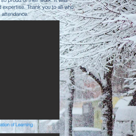
 expertise. Thank you to all who
n attendance.
ation of Learning