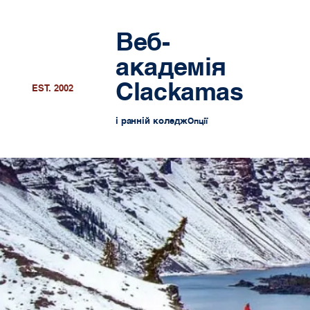
Веб-
академія
Clackamas
EST. 2002
і ранній коледж
Опції