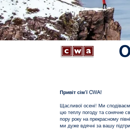
О
Привіт сім'ї CWA!
Щасливої осені! Ми сподіваєм
цю теплу погоду та сонячне с
пору року на прекрасному півн
ми дуже вдячні за вашу підтр