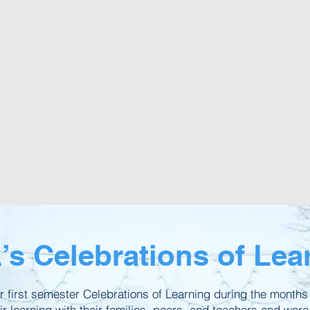
s Celebrations of Lea
r first semester Celebrations of Learning during the month
r learning with their families, peers, and teachers and were