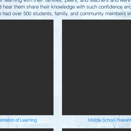
and hear them share their knowledge with such confidence and
e had over 500 students, family, and community members i
ntation of Learning
Middle School Present