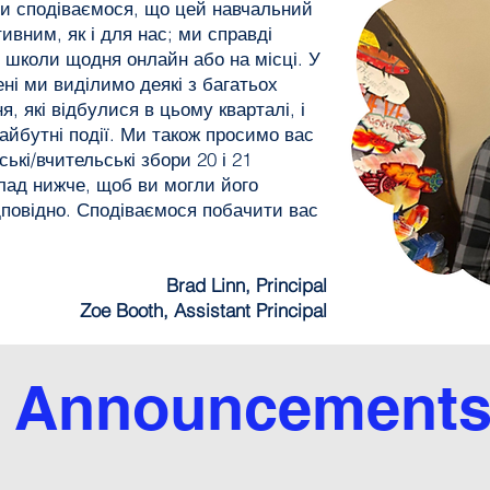
Ми сподіваємося, що цей навчальний
ивним, як і для нас; ми справді
 школи щодня онлайн або на місці. У
і ми виділимо деякі з багатьох
, які відбулися в цьому кварталі, і
айбутні події. Ми також просимо вас
ькі/вчительські збори 20 і 21
лад нижче, щоб ви могли його
дповідно. Сподіваємося побачити вас
Brad Linn, Principal
Zoe Booth, Assistant Principal
Announcement