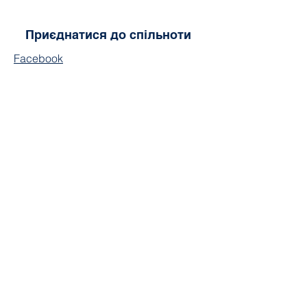
Приєднатися до спільноти
Facebook
Tik Tok
YouTube
Instagram
Посилання:
Довідник студента
Довідник для студентів. Вікторина
Посібник з навчальної програми CWA
Посилання для оплати шкільного
приладдя
Форма запиту на офіційну стенограму
CWA