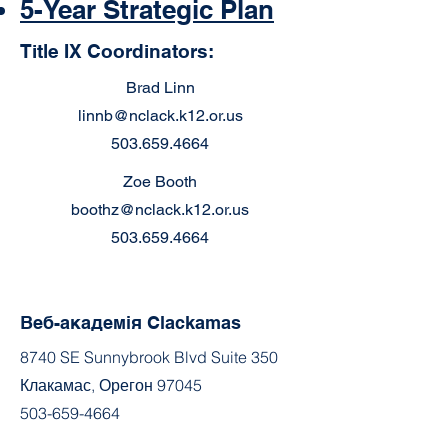
5-Year Strategic Plan
Title IX Coordinators:
Brad Linn
linnb@nclack.k12.or.us
503.659.4664
Zoe Booth
boothz@nclack.k12.or.us
503.659.4664
Веб-академія Clackamas
8740 SE Sunnybrook Blvd Suite 350
Клакамас, Орегон 97045
503-659-4664