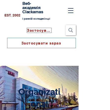
Веб-
академія
Clackamas
EST. 2002
і ранній коледж
Опції
Застосувати зараз
Застосувати зараз
Organizati
onal