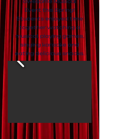
awesome Musical
Event this Spring!
Students enjoyed time
together watching a
musical, playing games,
singing karaoke and
eating delicious snacks.