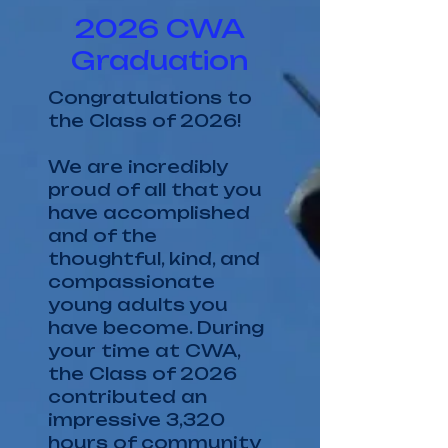
2026 CWA
Graduation
Congratulations to
the Class of 2026!
We are incredibly
proud of all that you
have accomplished
and of the
thoughtful, kind, and
compassionate
young adults you
have become. During
your time at CWA,
the Class of 2026
contributed an
impressive 3,320
hours of community