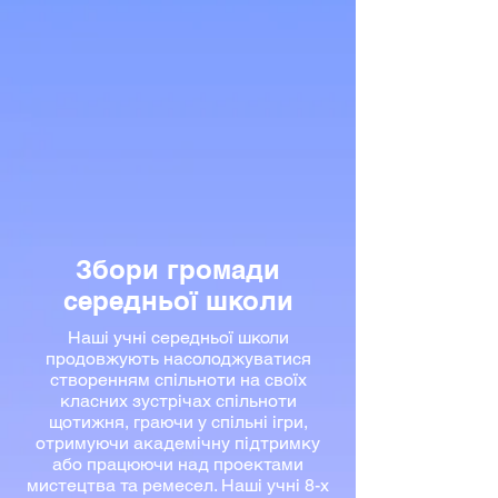
Збори громади
середньої школи
Наші учні середньої школи
продовжують насолоджуватися
створенням спільноти на своїх
класних зустрічах спільноти
щотижня, граючи у спільні ігри,
отримуючи академічну підтримку
або працюючи над проектами
мистецтва та ремесел. Наші учні 8-х