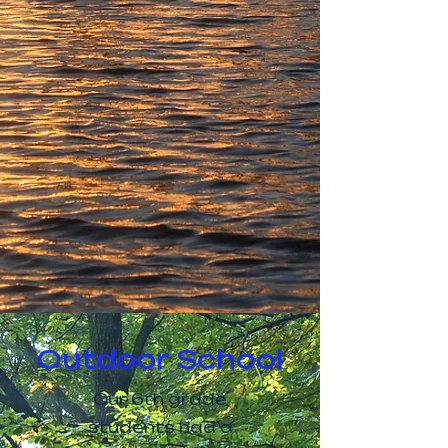
Outdoor School
Our 6th grade
students had a