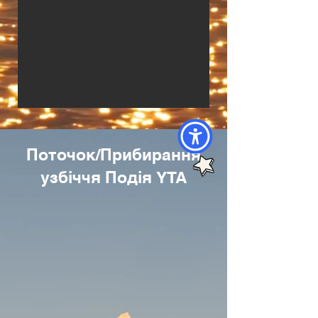
Поточок/Прибирання
узбіччя Подія YTA