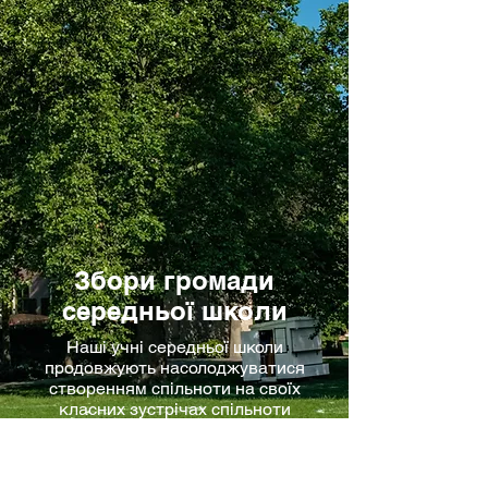
Збори громади
середньої школи
Наші учні середньої школи
продовжують насолоджуватися
створенням спільноти на своїх
класних зустрічах спільноти
щотижня, граючи у спільні ігри,
отримуючи академічну підтримку
або працюючи над проектами