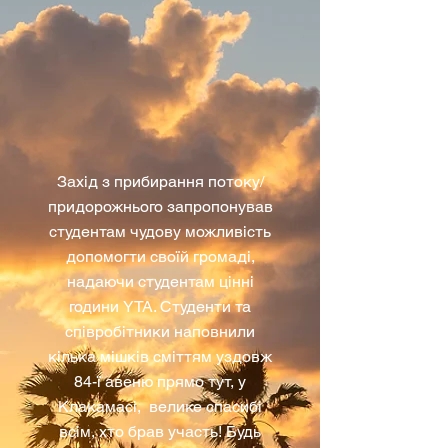
Захід з прибирання потоку/
придорожнього запропонував
студентам чудову можливість
допомогти своїй громаді,
надаючи студентам цінні
години YTA. Студенти та
співробітники наповнили
кілька мішків сміттям уздовж
84-ї авеню прямо тут, у
Клакамасі, велике спасибі
всім, хто брав участь! Будь