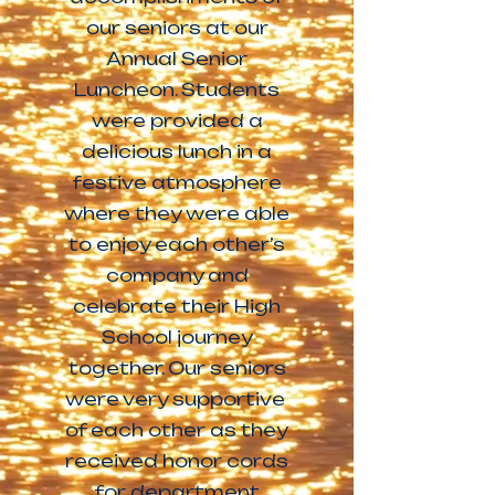
our seniors at our
Annual Senior
Luncheon. Students
were provided a
delicious lunch in a
festive atmosphere
where they were able
to enjoy each other’s
company and
celebrate their High
School journey
together. Our seniors
were very supportive
of each other as they
received honor cords
for department