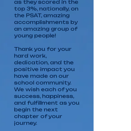
as they scored in the
top 3%, nationally, on
the PSAT, amazing
accomplishments by
an amazing group of
young people!
Thank you for your
hard work,
dedication, and the
positive impact you
have made on our
school community.
We wish each of you
success, happiness,
and fulfillment as you
begin the next
chapter of your
journey.