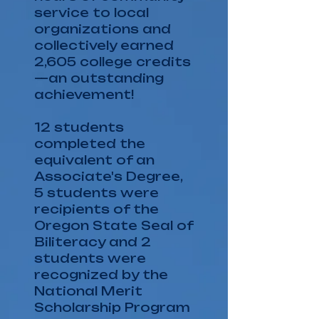
service to local
organizations and
collectively earned
2,605 college credits
—an outstanding
achievement!
​12 students
completed the
equivalent of an
Associate's Degree,
5 students were
recipients of the
Oregon State Seal of
Biliteracy and 2
students were
recognized by the
National Merit
Scholarship Program