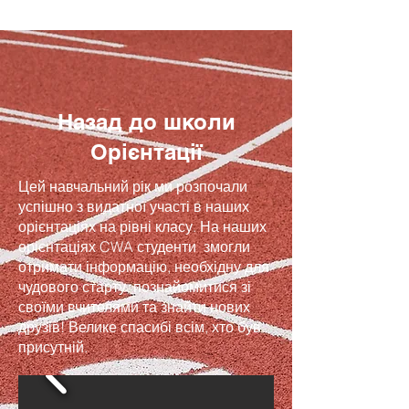
Назад до школи
Орієнтації
Цей навчальний рік ми розпочали
успішно з видатної участі в наших
орієнтаціях на рівні класу. На наших
орієнтаціях CWA студенти змогли
отримати інформацію, необхідну для
чудового старту, познайомитися зі
своїми вчителями та знайти нових
друзів! Велике спасибі всім, хто був
присутній.