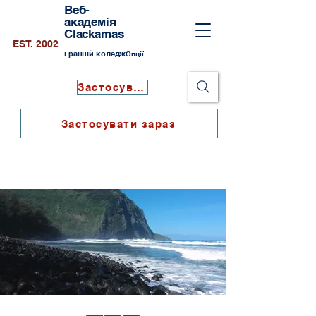
Веб-
академія
Clackamas
EST. 2002
і ранній коледж
Опції
Застосувати зараз
Застосувати зараз