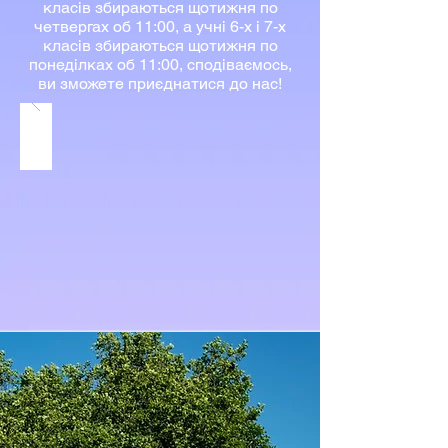
класів збираються щотижня по
четвергах об 11:00, а учні 6-х і 7-х
класів збираються щотижня по
понеділках об 11:00, сподіваємось,
ви зможете приєднатися до нас!