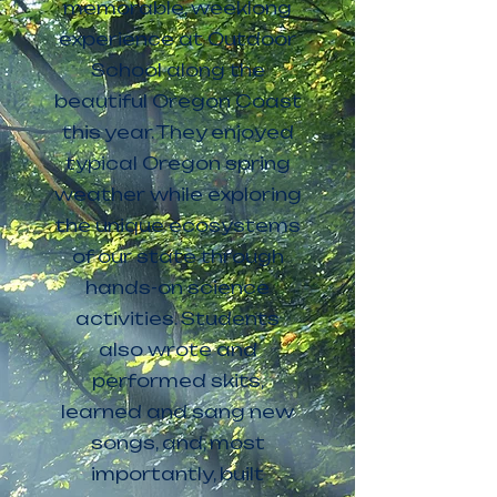
memorable, weeklong
experience at Outdoor
School along the
beautiful Oregon Coast
this year. They enjoyed
typical Oregon spring
weather while exploring
the unique ecosystems
of our state through
hands-on science
activities. Students
also wrote and
performed skits,
learned and sang new
songs, and, most
importantly, built