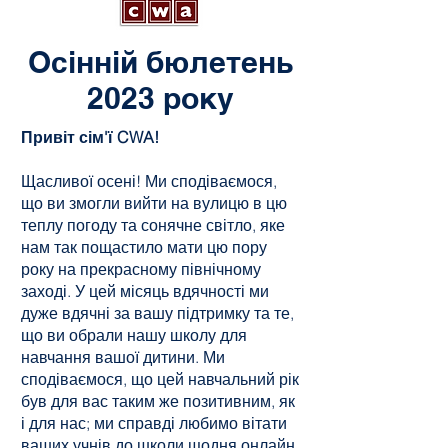
Осінній бюлетень
2023 року
Привіт сім'ї CWA!
Щасливої осені! Ми сподіваємося,
що ви змогли вийти на вулицю в цю
теплу погоду та сонячне світло, яке
нам так пощастило мати цю пору
року на прекрасному північному
заході. У цей місяць вдячності ми
дуже вдячні за вашу підтримку та те,
що ви обрали нашу школу для
навчання вашої дитини. Ми
сподіваємося, що цей навчальний рік
був для вас таким же позитивним, як
і для нас; ми справді любимо вітати
ваших учнів до школи щодня онлайн