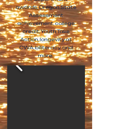
awards, Oregon State
Assessment
achievement, college
credit, Youth Take
Action, longevity at
CWA, biliteracy, and
more.