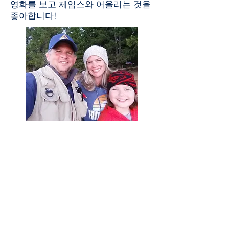
영화를 보고 제임스와 어울리는 것을
좋아합니다!
클랙커마스 웹아카데미
8740 SE 서니브룩 넓은 길 스위트 350
클래커마스, OR 97045
503-659-4664