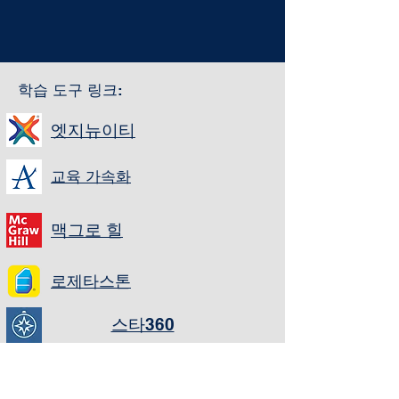
학습 도구 링크:
엣지뉴이티
교육 가속화
맥그로 힐
로제타스톤
스타360