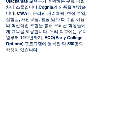
Clackamas 교육구가 후원하는 무료 공립
차터 스쿨입니다.
Cognia의 인증을 받았습
니다. CWA는 온라인 커리큘럼, 현장 수업,
실험실, 개인교습, 활동 및 대학 수업 이용
의 혁신적인 조합을 통해 오레곤 학생들에
게 교육을 제공합니다. 우리 학교에는 유치
원부터 12학년까지, ECO(Early College
Options) 프로그램에 등록된 약 550명의
학생이 있습니다.
클랙커마스 웹아카데미
8740 SE 서니브룩 넓은 길 스위트 350
클래커마스, OR 97045
503-659-4664
커뮤니티에 가입