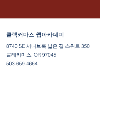
클랙커마스 웹아카데미
8740 SE 서니브룩 넓은 길 스위트 350
클래커마스, OR 97045
503-659-4664
커뮤니티에 가입
페이스북
Tik의 톡
유튜브
인스 타 그램