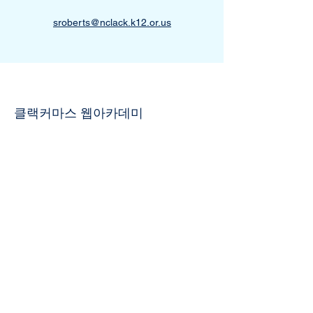
sroberts@nclack.k12.or.us
클랙커마스 웹아카데미
8740 SE 서니브룩 넓은 길 스위트 350
클래커마스, OR 97045
503-659-4664
커뮤니티에 가입
페이스북
Tik의 톡
유튜브