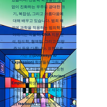
없이 진화하는 우주의 광대한 크
기, 복잡성, 그리고 아름다움에
대해 배우고 있습니다. 범죄 해
결에 과학을 적용하는 법의학 분
야에서는 독물학, DNA 지문 분
석, 탄도학, 혈액형, 그리고 미량
증거 등을 다룹니다. 표현으로
가는 문(Doorways to
Expression) 학생들은 그림, 회
화, 사진, 조각을 통해 자기표현
을 탐구하고, 고대 제국(Ancient
Empires) 학생들은 과거로 시간
여행을 떠나 여러 고대 제국의
문화, 예술, 건축을 살펴보고, 연
감(Yearbook) 학생들은 학생과