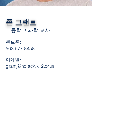
존 그랜트
고등학교 과학 교사
핸드폰:
503-577-8458
이메일:
grantj@nclack.k12.or.us