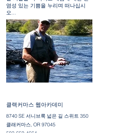
염성 있는 기쁨을 누리며 떠나십시
오...
클랙커마스 웹아카데미
8740 SE 서니브룩 넓은 길 스위트 350
클래커마스, OR 97045
503-659-4664