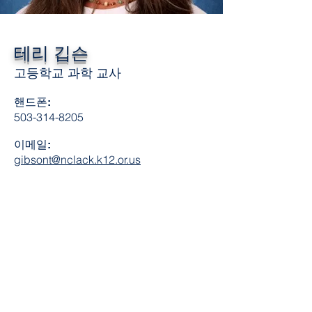
테리 깁슨
고등학교 과학 교사
핸드폰:
503-314-8205
이메일:
gibsont@nclack.k12.or.us