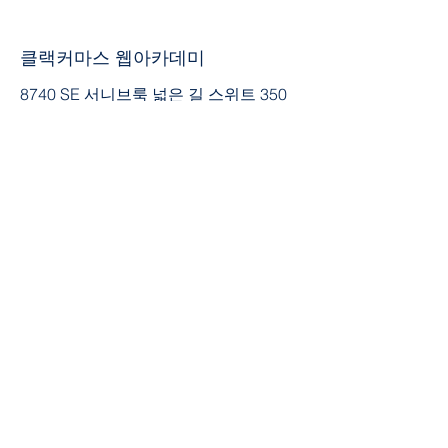
클랙커마스 웹아카데미
8740 SE 서니브룩 넓은 길 스위트 350
클래커마스, OR 97045
503-659-4664
커뮤니티에 가입
페이스북
Tik의 톡
유튜브
인스 타 그램
연결: