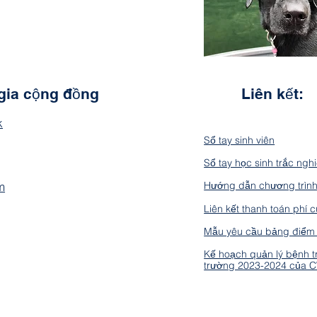
gia cộng đồng
Liên kết:
k
Sổ tay sinh viên
Sổ tay học sinh trắc ngh
m
Hướng dẫn chương trìn
Liên kết thanh toán phí
Mẫu yêu cầu bảng điểm
Kế hoạch quản lý bệnh 
trường 2023-2024 của 