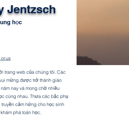
y Jentzsch
rung học
or.us
i trang web của chúng tôi. Các
t vui mừng được trở thành giáo
g năm nay và mong chờ nhiều
học cùng nhau. Thưa các bậc phụ
ợc truyền cảm hứng cho học sinh
à khám phá toán học.