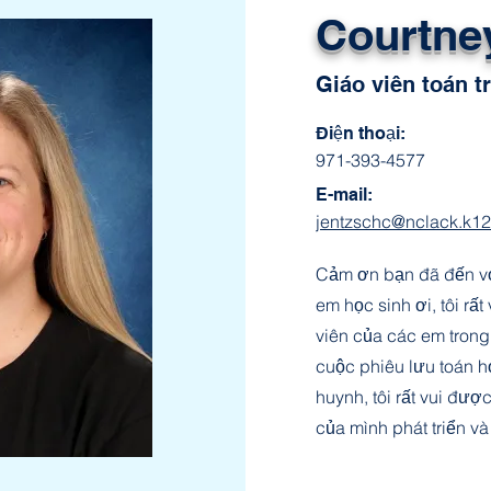
Courtne
Giáo viên toán t
Điện thoại:
971-393-4577
E-mail:
jentzschc@nclack.k12.
Cảm ơn bạn đã đến vớ
em học sinh ơi, tôi rấ
viên của các em tron
cuộc phiêu lưu toán 
huynh, tôi rất vui đư
của mình phát triển v