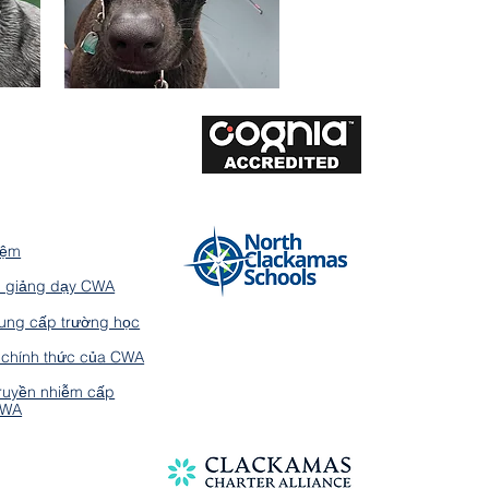
iệm
h giảng dạy CWA
 cung cấp trường học
 chính thức của CWA
truyền nhiễm cấp
CWA