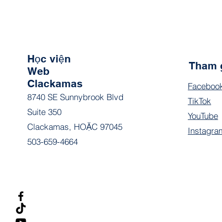
Học viện
Tham 
Web
Clackamas
Faceboo
8740 SE Sunnybrook Blvd
TikTok
Suite 350
YouTube
Clackamas, HOẶC 97045
Instagra
503-659-4664