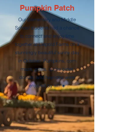
Pumpkin Patch
Our Elementary and Middle
School students had a chance
to connect and enjoy time
together at Liepold Farms on a
stunningly beautiful sunny day
in October. Pumpkins, corn
maze, goats, apple cider,
donuts, and hayrides were
enjoyed by all! ☀️