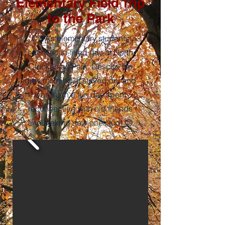
Elementary Field Trip
to the Park
CWA’s elementary students
spent a fun-filled day at North
Clackamas Park. Despite the
gray morning, it stayed dry and
was such a fun day spent
reconnecting with old friends
and making new ones too! 😊