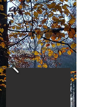
Community Meetings each
week while receiving
academic support and playing
collaborative games. Our 8th
Grade students meet weekly
on Tuesdays at 11:00 and our
6th and 7th Grade students
meet weekly on Wednesdays
at 11:00, we hope you can join
us!