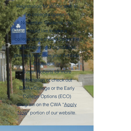
Registration for Winter term at
the colleges opens in
November. Students who
would like to take a
college class should begin the
application and registration
process now. See your Advisor,
Counselor, or
Susan Roberts for more
information or check out
CWA+College or the Early
College Options (ECO)
program on the CWA “
Apply
Now
” portion of our website.