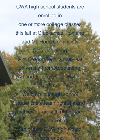
CWA high school students are
enrolled in
one or more college classes
this fall at Clackamas, Portland
and Mt. Hood Community
Colleges along
with Oregon Tech, a four year
university. From Accounting,
Art and Automotive to Writing
and
Welding, our high school
students are learning skills and
achieving great things at the
college level as
part of their CWA high school
experience.