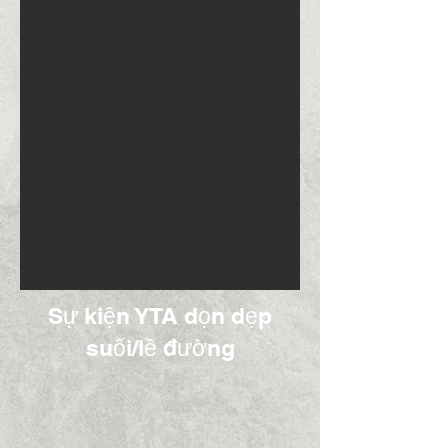
Sự kiện YTA dọn dẹp
suối/lề đường