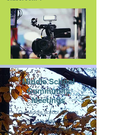
Middle School
Community
Meetings
Our Middle School students
continue to enjoy building
community in their grade level