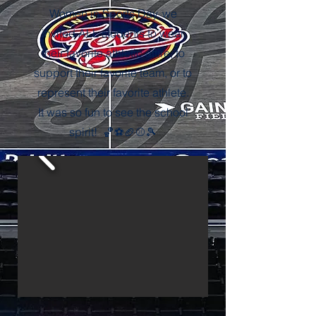
Women in Sports Day, we
invited ALL students to wear
their favorite athletic attire, to
support their favorite team, or to
represent their favorite athlete.
It was so fun to see the school
spirit! 🏀⚽🏈⚾🎾