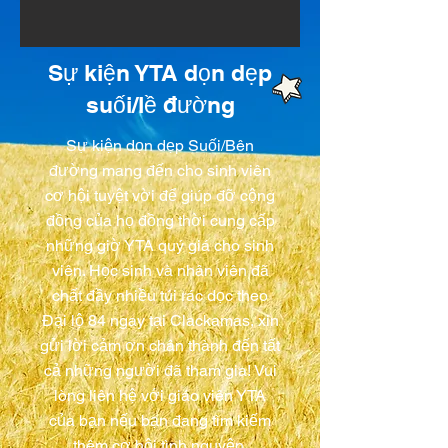
Sự kiện YTA dọn dẹp
suối/lề đường
Sự kiện dọn dẹp Suối/Bên
đường mang đến cho sinh viên
cơ hội tuyệt vời để giúp đỡ cộng
đồng của họ đồng thời cung cấp
những giờ YTA quý giá cho sinh
viên. Học sinh và nhân viên đã
chất đầy nhiều túi rác dọc theo
Đại lộ 84 ngay tại Clackamas, xin
gửi lời cảm ơn chân thành đến tất
cả những người đã tham gia! Vui
lòng liên hệ với giáo viên YTA
của bạn nếu bạn đang tìm kiếm
thêm cơ hội tình nguyện.