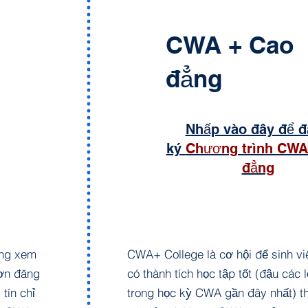
CWA + Cao
đẳng
Nhấp vào đây để 
ký
Chương trình CWA
đẳng
òng xem
CWA+ College là cơ hội để sinh v
đơn đăng
có thành tích học tập tốt (đậu các 
tín chỉ
trong học kỳ CWA gần đây nhất) t