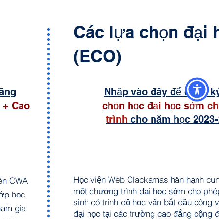
Các lựa chọn đại
(ECO)
đăng
Nhấp vào đây để đăng k
 + Cao
chọn học đại học sớm
c
trình
cho năm học 2023-
Học viện Web Clackamas hân hạnh cu
iên CWA
một chương trình đại học sớm cho phé
lớp học
sinh có trình độ học vấn bắt đầu công v
ham gia
đại học tại các trường cao đẳng cộng 