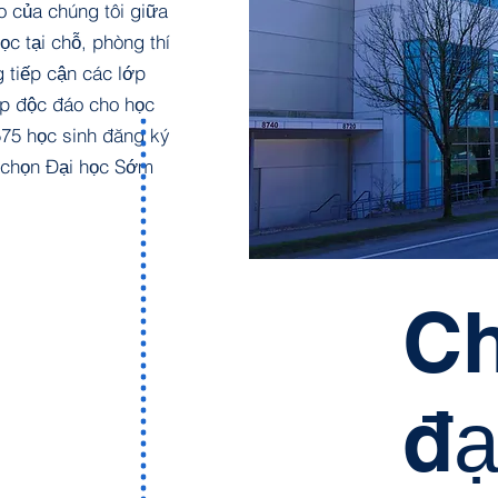
 của chúng tôi giữa
ọc tại chỗ, phòng thí
 tiếp cận các lớp
ập độc đáo cho học
575 học sinh đăng ký
y chọn Đại học Sớm
Ch
đạ