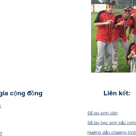
gia cộng đồng
Liên kết:
k
Sổ tay sinh viên
Sổ tay học sinh trắc ngh
m
Hướng dẫn chương trìn