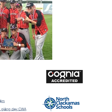
iệm
h giảng dạy CWA