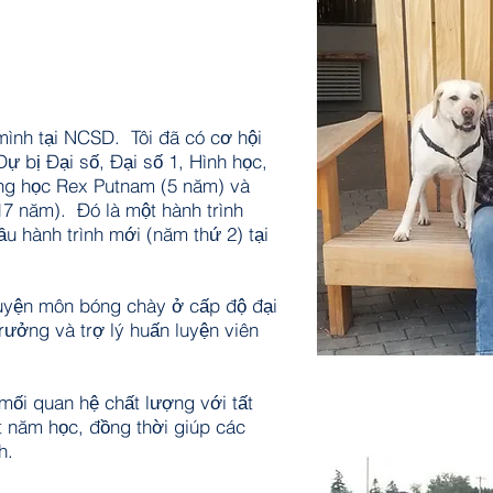
mình tại NCSD. Tôi đã có cơ hội
ự bị Đại số, Đại số 1, Hình học,
ung học Rex Putnam (5 năm) và
7 năm). Đó là một hành trình
đầu hành trình mới (năm thứ 2) tại
uyện môn bóng chày ở cấp độ đại
trưởng và trợ lý huấn luyện viên
ối quan hệ chất lượng với tất
t năm học, đồng thời giúp các
h.