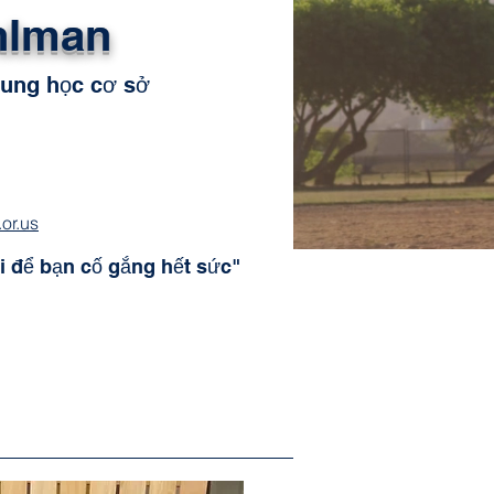
hlman
rung học cơ sở
or.us
i để bạn cố gắng hết sức"