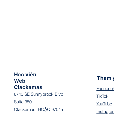
Học viện
Tham 
Web
Clackamas
Faceboo
8740 SE Sunnybrook Blvd
TikTok
Suite 350
YouTube
Clackamas, HOẶC 97045
Instagra