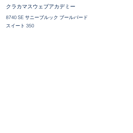
クラカマスウェブアカデミー
8740 SE サニーブルック ブールバード
スイート 350
クラカマス、オレゴン州 97045
503-659-4664
コミュニティに参加する
フェイスブック
チクタク
YouTube
インスタグラム
リンク: