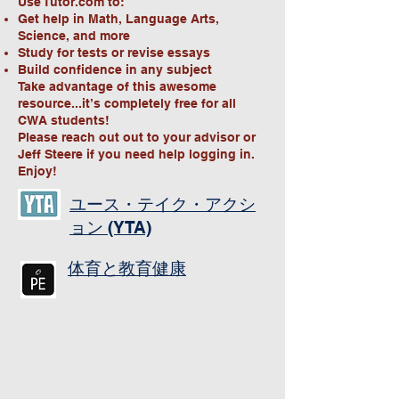
Use Tutor.com to:
Get help in Math, Language Arts,
Science, and more
Study for tests or revise essays
Build confidence in any subject
Take advantage of this awesome
resource...it’s completely free for all
CWA students!
Please reach out out to your advisor or
Jeff Steere if you need help logging in.
Enjoy!
ユース・テイク・アクシ
ョン (YTA)
体育と教育健康