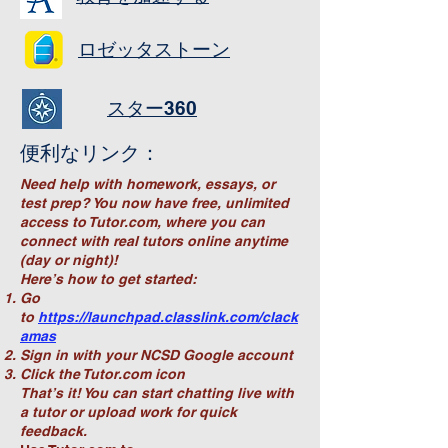
ロゼッタストーン
スター360
便利なリンク：
Need help with homework, essays, or
test prep? You now have free, unlimited
access to Tutor.com, where you can
connect with real tutors online anytime
(day or night)!
Here’s how to get started:
Go
to
https://launchpad.classlink.com/clack
amas
Sign in with your NCSD Google account
Click the Tutor.com icon
That’s it! You can start chatting live with
a tutor or upload work for quick
feedback.