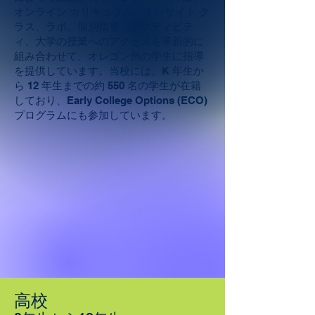
オンライン カリキュラム、オンサイト ク
ラス、ラボ、個別指導、アクティビテ
ィ、大学の授業へのアクセスを革新的に
組み合わせて、オレゴン州の学生に指導
を提供しています。当校には、K 年生か
ら 12 年生までの約 550 名の学生が在籍
しており、Early College Options (ECO)
プログラムにも参加しています。
高校