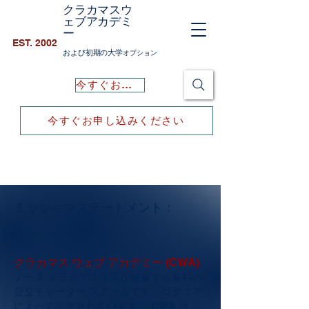
クラカマスウ
ェブアカデミ
ー
EST. 2002
および初期の大学
オプション
今すぐお申し込みください
今すぐお申し込みください
ミッションステートメント：
クラカマス ウェブ アカデミー (CWA)
ノース クラカマス学区が後援する無料の
公立チャーター スクールです。
コグニア
によって認定されています。 CWA は、