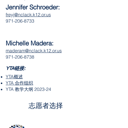
Jennifer Schroeder:
freyj@nclack.k12.or.us
971-206-8733
Michelle Madera:
maderam@nclack.k12.or.us
971-206-8738
YTA链接
:
YTA概述
YTA 合作组织
YTA 教学大纲 2023-24
志愿者选择